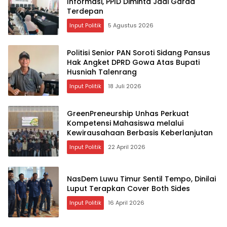
Informasi, PPID Diminta Jadi Garda
Terdepan
Input Politik
5 Agustus 2026
Politisi Senior PAN Soroti Sidang Pansus
Hak Angket DPRD Gowa Atas Bupati
Husniah Talenrang
Input Politik
18 Juli 2026
GreenPreneurship Unhas Perkuat
Kompetensi Mahasiswa melalui
Kewirausahaan Berbasis Keberlanjutan
Input Politik
22 April 2026
NasDem Luwu Timur Sentil Tempo, Dinilai
Luput Terapkan Cover Both Sides
Input Politik
16 April 2026