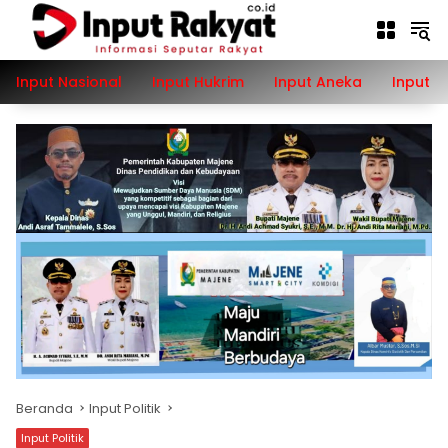
Langsung
ke
konten
Input Nasional
Input Hukrim
Input Aneka
Input P
Beranda
Input Politik
Input Politik