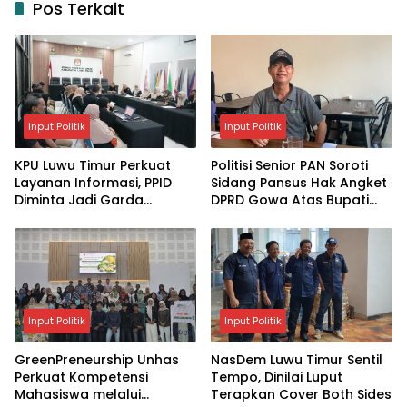
Pos Terkait
Input Politik
Input Politik
KPU Luwu Timur Perkuat
Politisi Senior PAN Soroti
Layanan Informasi, PPID
Sidang Pansus Hak Angket
Diminta Jadi Garda
DPRD Gowa Atas Bupati
Terdepan
Husniah Talenrang
Input Politik
Input Politik
GreenPreneurship Unhas
NasDem Luwu Timur Sentil
Perkuat Kompetensi
Tempo, Dinilai Luput
Mahasiswa melalui
Terapkan Cover Both Sides