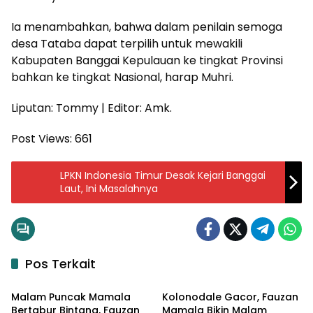
Ia menambahkan, bahwa dalam penilain semoga
desa Tataba dapat terpilih untuk mewakili
Kabupaten Banggai Kepulauan ke tingkat Provinsi
bahkan ke tingkat Nasional, harap Muhri.
Liputan: Tommy | Editor: Amk.
Post Views:
661
LPKN Indonesia Timur Desak Kejari Banggai
Laut, Ini Masalahnya
Pos Terkait
Input Sulteng
Input Sulteng
Malam Puncak Mamala
Kolonodale Gacor, Fauzan
Bertabur Bintang, Fauzan
Mamala Bikin Malam