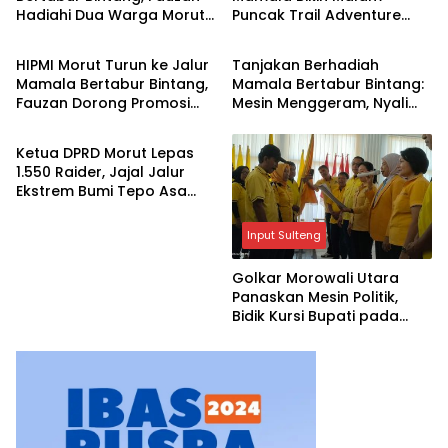
Hadiahi Dua Warga Morut
Puncak Trail Adventure
Input Sulteng
Input Sulteng
Umrah
Bergoyang
HIPMI Morut Turun ke Jalur
Tanjakan Berhadiah
Mamala Bertabur Bintang,
Mamala Bertabur Bintang:
Fauzan Dorong Promosi
Mesin Menggeram, Nyali
Input Sulteng
Wisata Petualangan
Diuji
Ketua DPRD Morut Lepas
1.550 Raider, Jajal Jalur
Ekstrem Bumi Tepo Asa
Aroa
Input Sulteng
Golkar Morowali Utara
Panaskan Mesin Politik,
Bidik Kursi Bupati pada
Pemilu 2029