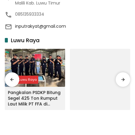
Malili Kab. Luwu Timur
085135933334
inputrakyat@gmail.com
Luwu Raya
Input Luwu Raya
Pangkalan PSDKP Bitung
Segel 425 Ton Rumput
Laut Milik PT FFA di
Makassar