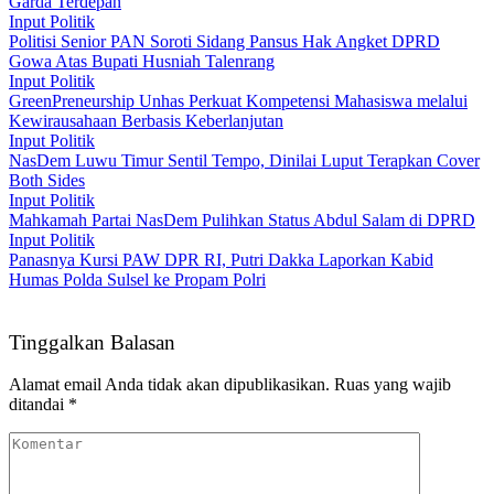
Garda Terdepan
Input Politik
Politisi Senior PAN Soroti Sidang Pansus Hak Angket DPRD
Gowa Atas Bupati Husniah Talenrang
Input Politik
GreenPreneurship Unhas Perkuat Kompetensi Mahasiswa melalui
Kewirausahaan Berbasis Keberlanjutan
Input Politik
NasDem Luwu Timur Sentil Tempo, Dinilai Luput Terapkan Cover
Both Sides
Input Politik
Mahkamah Partai NasDem Pulihkan Status Abdul Salam di DPRD
Input Politik
Panasnya Kursi PAW DPR RI, Putri Dakka Laporkan Kabid
Humas Polda Sulsel ke Propam Polri
Tinggalkan Balasan
Alamat email Anda tidak akan dipublikasikan.
Ruas yang wajib
ditandai
*