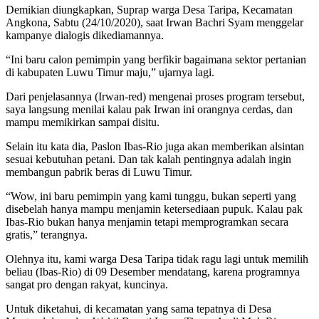
Demikian diungkapkan, Suprap warga Desa Taripa, Kecamatan
Angkona, Sabtu (24/10/2020), saat Irwan Bachri Syam menggelar
kampanye dialogis dikediamannya.
“Ini baru calon pemimpin yang berfikir bagaimana sektor pertanian
di kabupaten Luwu Timur maju,” ujarnya lagi.
Dari penjelasannya (Irwan-red) mengenai proses program tersebut,
saya langsung menilai kalau pak Irwan ini orangnya cerdas, dan
mampu memikirkan sampai disitu.
Selain itu kata dia, Paslon Ibas-Rio juga akan memberikan alsintan
sesuai kebutuhan petani. Dan tak kalah pentingnya adalah ingin
membangun pabrik beras di Luwu Timur.
“Wow, ini baru pemimpin yang kami tunggu, bukan seperti yang
disebelah hanya mampu menjamin ketersediaan pupuk. Kalau pak
Ibas-Rio bukan hanya menjamin tetapi memprogramkan secara
gratis,” terangnya.
Olehnya itu, kami warga Desa Taripa tidak ragu lagi untuk memilih
beliau (Ibas-Rio) di 09 Desember mendatang, karena programnya
sangat pro dengan rakyat, kuncinya.
Untuk diketahui, di kecamatan yang sama tepatnya di Desa