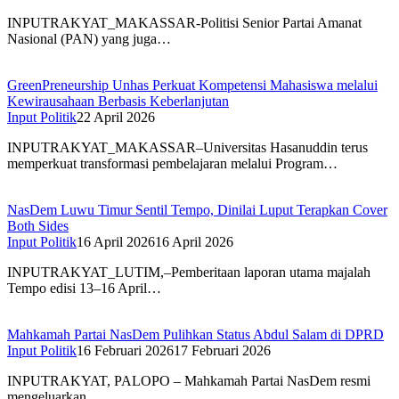
INPUTRAKYAT_MAKASSAR-Politisi Senior Partai Amanat
Nasional (PAN) yang juga…
GreenPreneurship Unhas Perkuat Kompetensi Mahasiswa melalui
Kewirausahaan Berbasis Keberlanjutan
Input Politik
22 April 2026
INPUTRAKYAT_MAKASSAR–Universitas Hasanuddin terus
memperkuat transformasi pembelajaran melalui Program…
NasDem Luwu Timur Sentil Tempo, Dinilai Luput Terapkan Cover
Both Sides
Input Politik
16 April 2026
16 April 2026
INPUTRAKYAT_LUTIM,–Pemberitaan laporan utama majalah
Tempo edisi 13–16 April…
Mahkamah Partai NasDem Pulihkan Status Abdul Salam di DPRD
Input Politik
16 Februari 2026
17 Februari 2026
INPUTRAKYAT, PALOPO – Mahkamah Partai NasDem resmi
mengeluarkan…