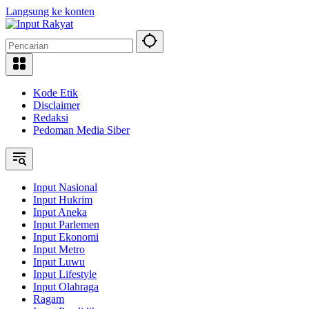
Langsung ke konten
Kode Etik
Disclaimer
Redaksi
Pedoman Media Siber
Input Nasional
Input Hukrim
Input Aneka
Input Parlemen
Input Ekonomi
Input Metro
Input Luwu
Input Lifestyle
Input Olahraga
Ragam