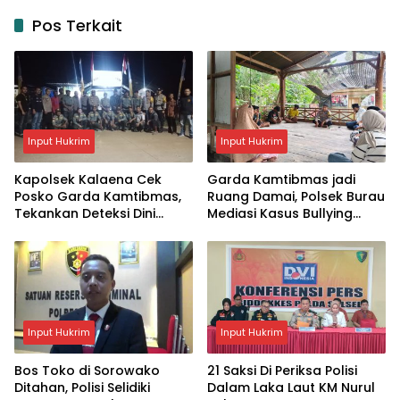
Pos Terkait
Input Hukrim
Input Hukrim
Kapolsek Kalaena Cek
Garda Kamtibmas jadi
Posko Garda Kamtibmas,
Ruang Damai, Polsek Burau
Tekankan Deteksi Dini
Mediasi Kasus Bullying
Gangguan Keamanan
Anak di Desa Laro
Input Hukrim
Input Hukrim
Bos Toko di Sorowako
21 Saksi Di Periksa Polisi
Ditahan, Polisi Selidiki
Dalam Laka Laut KM Nurul