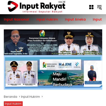
Langsung
ke
konten
Input Nasional
Input Hukrim
Input Aneka
Input P
Beranda
Input Hukrim
Input Hukrim