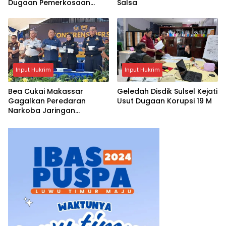
Dugaan Pemerkosaan
Salsa
terhadap Karyawannya
Input Hukrim
Input Hukrim
Bea Cukai Makassar
Geledah Disdik Sulsel Kejati
Gagalkan Peredaran
Usut Dugaan Korupsi 19 M
Narkoba Jaringan
Internasional di Sulsel