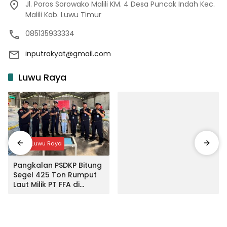
Jl. Poros Sorowako Malili KM. 4 Desa Puncak Indah Kec.
Malili Kab. Luwu Timur
085135933334
inputrakyat@gmail.com
Luwu Raya
Input Luwu Raya
Pangkalan PSDKP Bitung
Segel 425 Ton Rumput
Laut Milik PT FFA di
Makassar