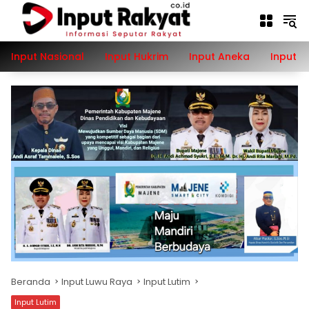
Langsung
ke
konten
Input Nasional
Input Hukrim
Input Aneka
Input P
Beranda
Input Luwu Raya
Input Lutim
Input Lutim