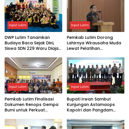
Input Lutim
Input Lutim
DWP Lutim Tanamkan
Pemkab Lutim Dorong
Budaya Baca Sejak Dini,
Lahirnya Wirausaha Muda
Siswa SDN 229 Waru Diajak
Lewat Pelatihan
Kenali Perpustakaan
Kewirausahaan Pemula
Input Lutim
Input Lutim
Pemkab Lutim Finalisasi
Bupati Irwan Sambut
Dokumen Renops Gempa
Kunjungan Astamaops
Bumi untuk Perkuat
Kapolri dan Pangdam
Penanganan Darurat
XIV/Hasanuddin di Luwu
Timur