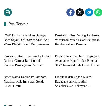
Pos Terkait
Input Lutim
Input Lutim
DWP Lutim Tanamkan Budaya
Pemkab Lutim Dorong Lahirnya
Baca Sejak Dini, Siswa SDN 229
Wirausaha Muda Lewat Pelatihan
Waru Diajak Kenali Perpustakaan
Kewirausahaan Pemula
Input Lutim
Input Lutim
Pemkab Lutim Finalisasi Dokumen
Bupati Irwan Sambut Kunjungan
Renops Gempa Bumi untuk
Astamaops Kapolri dan Pangdam
Perkuat Penanganan Darurat
XIV/Hasanuddin di Luwu Timur
Input Lutim
Input Lutim
Bawa Nama Daerah ke Jambore
Lindungi dan Cegah Klaim
Nasional XII, Ini Pesan Sekda
Budaya, Pemkab Lutim
Luwu Timur
Sosialisasikan Kekayaan
Intelektual Komunal