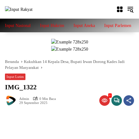
Langsung
ke
konten
Input Nasional
Input Hukrim
Input Aneka
Input Parlemen
Beranda
Kukuhkan 14 Kepala Desa, Bupati Irwan Dorong Kades Jadi
Pelayan Masyarakat
Input Lutim
IMG_1322
0
Admin
0 Min Baca
29 September 2025