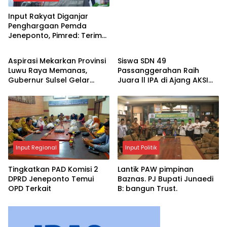
Input Rakyat Diganjar
Penghargaan Pemda
Jeneponto, Pimred: Terima
Input Regional
Input Regional
Kasih, Ini Jadi Motivasi
Aspirasi Mekarkan Provinsi
Siswa SDN 49
Luwu Raya Memanas,
Passanggerahan Raih
Gubernur Sulsel Gelar
Juara ll IPA di Ajang AKSI
Pertemuan dengan 4
2025
Kepala Daerah
Input Regional
Input Politik
Tingkatkan PAD Komisi 2
Lantik PAW pimpinan
DPRD Jeneponto Temui
Baznas. PJ Bupati Junaedi
OPD Terkait
B: bangun Trust.