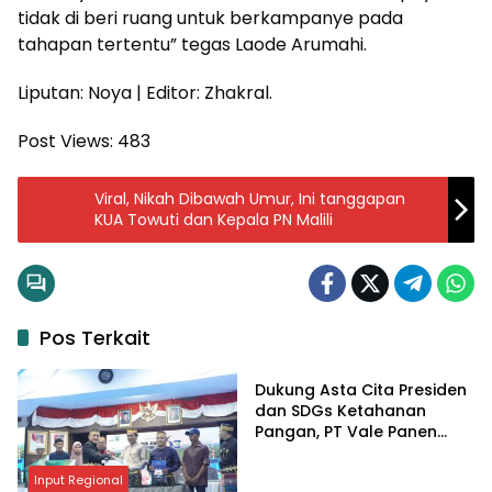
tidak di beri ruang untuk berkampanye pada
tahapan tertentu” tegas Laode Arumahi.
Liputan: Noya | Editor: Zhakral.
Post Views:
483
Viral, Nikah Dibawah Umur, Ini tanggapan
KUA Towuti dan Kepala PN Malili
Pos Terkait
Input Regional
Dukung Asta Cita Presiden
dan SDGs Ketahanan
Pangan, PT Vale Panen
Bersama Demplot Padi
Berkelanjutan di Kolaka
Input Regional