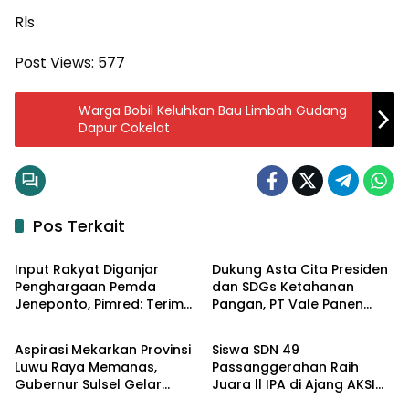
Rls
Post Views:
577
Warga Bobil Keluhkan Bau Limbah Gudang
Dapur Cokelat
Pos Terkait
Input Regional
Input Regional
Input Rakyat Diganjar
Dukung Asta Cita Presiden
Penghargaan Pemda
dan SDGs Ketahanan
Jeneponto, Pimred: Terima
Pangan, PT Vale Panen
Input Regional
Input Regional
Kasih, Ini Jadi Motivasi
Bersama Demplot Padi
Berkelanjutan di Kolaka
Aspirasi Mekarkan Provinsi
Siswa SDN 49
Luwu Raya Memanas,
Passanggerahan Raih
Gubernur Sulsel Gelar
Juara ll IPA di Ajang AKSI
Input Regional
Input Politik
Pertemuan dengan 4
2025