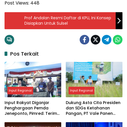
Post Views:
448
Prof Andalan Resmi Daftar di KPU, Ini Konsep
Disiapkan Untuk Sulsel
Pos Terkait
Input Regional
Input Regional
Input Rakyat Diganjar
Dukung Asta Cita Presiden
Penghargaan Pemda
dan SDGs Ketahanan
Jeneponto, Pimred: Terima
Pangan, PT Vale Panen
Kasih, Ini Jadi Motivasi
Bersama Demplot Padi
Berkelanjutan di Kolaka