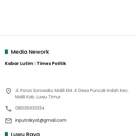
Media Nework
Kabar Lutim
|
Times Politik
Jl. Poros Sorowako Malili KM. 4 Desa Puncak Indah Kec.
Malili Kab. Luwu Timur
085135933334
inputrakyat@gmail.com
Luwu Raya