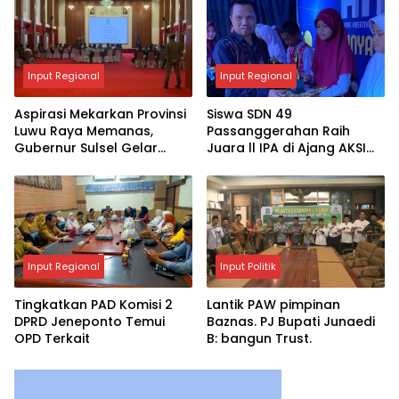
Input Regional
Input Regional
Aspirasi Mekarkan Provinsi
Siswa SDN 49
Luwu Raya Memanas,
Passanggerahan Raih
Gubernur Sulsel Gelar
Juara ll IPA di Ajang AKSI
Pertemuan dengan 4
2025
Kepala Daerah
Input Regional
Input Politik
Tingkatkan PAD Komisi 2
Lantik PAW pimpinan
DPRD Jeneponto Temui
Baznas. PJ Bupati Junaedi
OPD Terkait
B: bangun Trust.