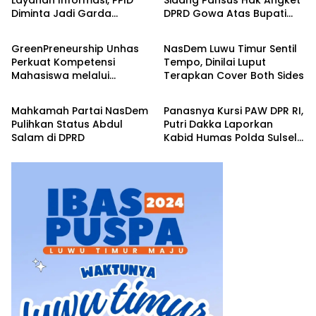
Diminta Jadi Garda
DPRD Gowa Atas Bupati
Input Politik
Input Politik
Terdepan
Husniah Talenrang
GreenPreneurship Unhas
NasDem Luwu Timur Sentil
Perkuat Kompetensi
Tempo, Dinilai Luput
Mahasiswa melalui
Terapkan Cover Both Sides
Input Politik
Input Politik
Kewirausahaan Berbasis
Keberlanjutan
Mahkamah Partai NasDem
Panasnya Kursi PAW DPR RI,
Pulihkan Status Abdul
Putri Dakka Laporkan
Salam di DPRD
Kabid Humas Polda Sulsel
ke Propam Polri