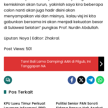
kemiskinan akan turun, yakinlah saya kira beberapa
calon nanti akan juga hadir disini akan
menyampaikan visi dan misinya, kalau visj ini kita
gabunkan bersama ini akan menjadi kekuatan besar
di Sulawesi Selatan” pungkas Prof. Nurdin Abdullah.
Liputan: Noya | Editor: Zhakral.
Post Views:
501
Tanri Bali Lamo Dampingi AAN di Pilgub, Ini
Tanggapan NA
Pos Terkait
Input Politik
Input Politik
KPU Luwu Timur Perkuat
Politisi Senior PAN Soroti
Layanan Informasi, PPID
Sidang Pansus Hak Angket