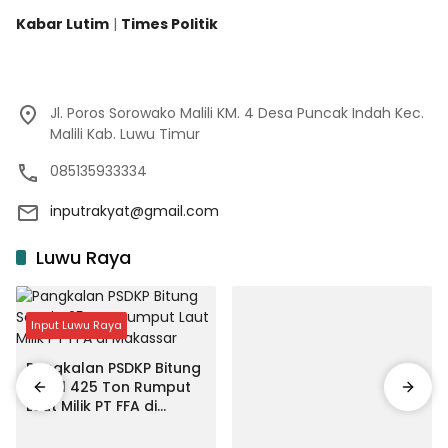
Kabar Lutim
|
Times Politik
Jl. Poros Sorowako Malili KM. 4 Desa Puncak Indah Kec.
Malili Kab. Luwu Timur
085135933334
inputrakyat@gmail.com
Luwu Raya
Input Luwu Raya
Pangkalan PSDKP Bitung
Segel 425 Ton Rumput
Laut Milik PT FFA di
Makassar