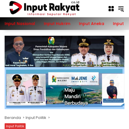
Langsung
ke
konten
Input Nasional
Input Hukrim
Input Aneka
Input P
Beranda
Input Politik
Input Politik