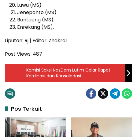
Luwu (MS)
Jeneponto (MS)
Bantaeng (MS)
Enrekang (MS).
Liputan: Rj | Editor: Zhakral.
Post Views:
487
Komisi Saksi NasDem Lutim Gelar Rapat
Kordinasi dan Konsolodasi
Pos Terkait