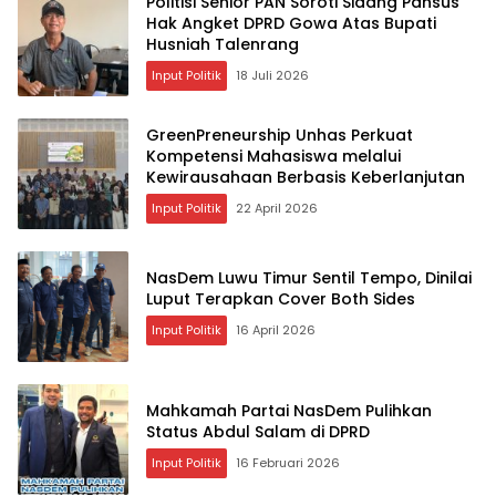
Politisi Senior PAN Soroti Sidang Pansus
Hak Angket DPRD Gowa Atas Bupati
Husniah Talenrang
Input Politik
18 Juli 2026
GreenPreneurship Unhas Perkuat
Kompetensi Mahasiswa melalui
Kewirausahaan Berbasis Keberlanjutan
Input Politik
22 April 2026
NasDem Luwu Timur Sentil Tempo, Dinilai
Luput Terapkan Cover Both Sides
Input Politik
16 April 2026
Mahkamah Partai NasDem Pulihkan
Status Abdul Salam di DPRD
Input Politik
16 Februari 2026