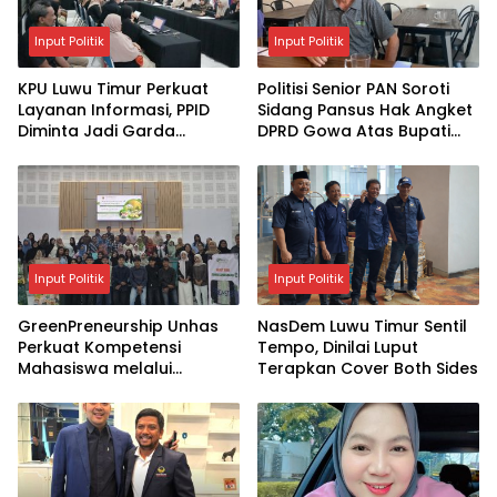
Input Politik
Input Politik
KPU Luwu Timur Perkuat
Politisi Senior PAN Soroti
Layanan Informasi, PPID
Sidang Pansus Hak Angket
Diminta Jadi Garda
DPRD Gowa Atas Bupati
Terdepan
Husniah Talenrang
Input Politik
Input Politik
GreenPreneurship Unhas
NasDem Luwu Timur Sentil
Perkuat Kompetensi
Tempo, Dinilai Luput
Mahasiswa melalui
Terapkan Cover Both Sides
Kewirausahaan Berbasis
Keberlanjutan