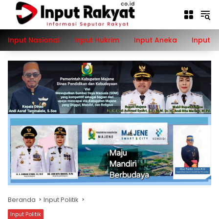
Langsung
ke
konten
Input Nasional
Input Hukrim
Input Aneka
Input P
Beranda
Input Politik
Input Politik