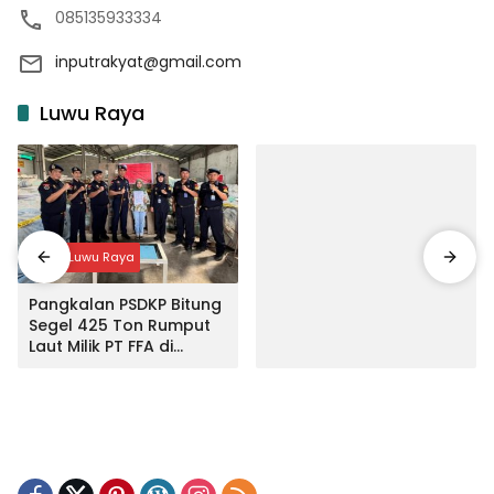
085135933334
inputrakyat@gmail.com
Luwu Raya
Input Luwu Raya
Pangkalan PSDKP Bitung
Segel 425 Ton Rumput
Laut Milik PT FFA di
Makassar