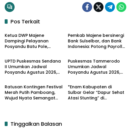
Pos Terkait
Input Sulbar
Input Sulbar
Ketua DWP Majene
Pemkab Majene bersinergi
Dampingi Pelayanan
Bank Sulselbar, dan Bank
Posyandu Batu Pole,
Indonesia: Potong Payroll
Input Sulbar
Input Sulbar
Perkuat Upaya
ASN untuk Retribusi
Pencegahan Stunting
Sampah Melalui Sistem
UPTD Puskesmas Sendana
Puskesmas Tammerodo
Digital
II Umumkan Jadwal
Umumkan Jadwal
Posyandu Agustus 2026,
Posyandu Agustus 2026,
Input Sulbar
Input Sulbar
Ajak Masyarakat
Balita Dapat Vitamin A dan
Manfaatkan Bulan Vitamin
Obat Cacing Gratis
Ratusan Kontingen Festival
*Enam Kabupaten di
A
Merah Putih Pamboang,
Sulbar Gelar “Dapur Sehat
Wujud Nyata Semangat
Atasi Stunting” di
Gotong Royong dan Cinta
Harganas ke-33,
Tanah Air
Dipusatkan di Pendopo
Rujab Bupati Majene*
Tinggalkan Balasan