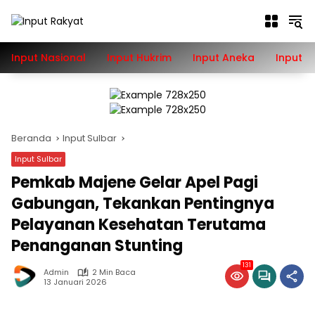
Langsung
ke
konten
Input Nasional
Input Hukrim
Input Aneka
Input P
Beranda
Input Sulbar
Input Sulbar
Pemkab Majene Gelar Apel Pagi
Gabungan, Tekankan Pentingnya
Pelayanan Kesehatan Terutama
Penanganan Stunting
131
Admin
2 Min Baca
13 Januari 2026