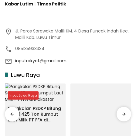
Kabar Lutim
|
Times Politik
Jl. Poros Sorowako Malili KM. 4 Desa Puncak Indah Kec.
Malili Kab. Luwu Timur
085135933334
inputrakyat@gmail.com
Luwu Raya
Input Luwu Raya
Pangkalan PSDKP Bitung
Segel 425 Ton Rumput
Laut Milik PT FFA di
Makassar