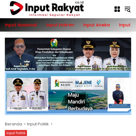
Langsung
ke
konten
Input Nasional
Input Hukrim
Input Aneka
Input P
Beranda
Input Politik
Input Politik