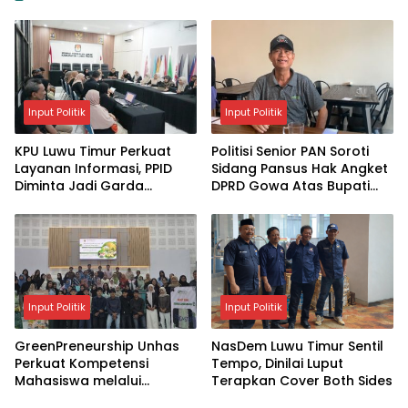
Input Politik
Input Politik
KPU Luwu Timur Perkuat
Politisi Senior PAN Soroti
Layanan Informasi, PPID
Sidang Pansus Hak Angket
Diminta Jadi Garda
DPRD Gowa Atas Bupati
Terdepan
Husniah Talenrang
Input Politik
Input Politik
GreenPreneurship Unhas
NasDem Luwu Timur Sentil
Perkuat Kompetensi
Tempo, Dinilai Luput
Mahasiswa melalui
Terapkan Cover Both Sides
Kewirausahaan Berbasis