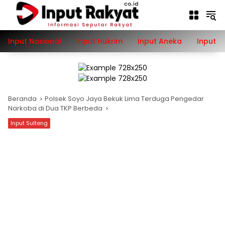
Langsung
ke
konten
Input Nasional
Input Hukrim
Input Aneka
Input P
Beranda
Polsek Soyo Jaya Bekuk Lima Terduga Pengedar
Narkoba di Dua TKP Berbeda
Input Sulteng