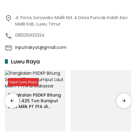
Jl. Poros Sorowako Malili KM. 4 Desa Puncak Indah Kec.
Malili Kab. Luwu Timur
085135933334
inputrakyat@gmail.com
Luwu Raya
Input Luwu Raya
Pangkalan PSDKP Bitung
Segel 425 Ton Rumput
Laut Milik PT FFA di
Makassar