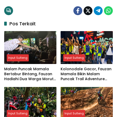
Pos Terkait
Input Sulteng
Input Sulteng
Malam Puncak Mamala
Kolonodale Gacor, Fauzan
Bertabur Bintang, Fauzan
Mamala Bikin Malam
Hadiahi Dua Warga Morut
Puncak Trail Adventure
Umrah
Bergoyang
Input Sulteng
Input Sulteng