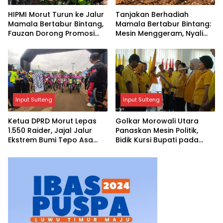
HIPMI Morut Turun ke Jalur
Tanjakan Berhadiah
Mamala Bertabur Bintang,
Mamala Bertabur Bintang:
Fauzan Dorong Promosi
Mesin Menggeram, Nyali
Wisata Petualangan
Diuji
Input Sulteng
Input Sulteng
Ketua DPRD Morut Lepas
Golkar Morowali Utara
1.550 Raider, Jajal Jalur
Panaskan Mesin Politik,
Ekstrem Bumi Tepo Asa
Bidik Kursi Bupati pada
Aroa
Pemilu 2029