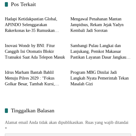
Pos Terkait
Input Nasional
Input Nasional
Hadapi Ketidakpastian Global,
Mengawal Penahanan Mantan
APINDO Selenggarakan
Jampidsus, Rekam Jejak Yadyn
Rakerkonas ke-35 Rumuskan
Kembali Jadi Sorotan
Input Nasional
Input Nasional
Agenda Ketahanan Ekonomi
Nasional
Inovasi Wondr by BNI: Fitur
Sambangi Pulau Langkai dan
Canggih Ini Otomatis Blokir
Lanjukang, Pemkot Makassar
Transaksi Saat Ada Telepon Masuk
Pastikan Layanan Dasar Jangkau
Input Nasional
Berita
Warga Kepulauan Terlua
Idrus Marham Bantah Bahlil
Program MBG Dinilai Jadi
Menuju Pilres 2029 : “Fokus
Langkah Nyata Pemerintah Tekan
Golkar Besar, Tambah Kursi,
Masalah Gizi
Sukseskan Pemerintahan Prabowo
Tinggalkan Balasan
Alamat email Anda tidak akan dipublikasikan.
Ruas yang wajib ditandai
*