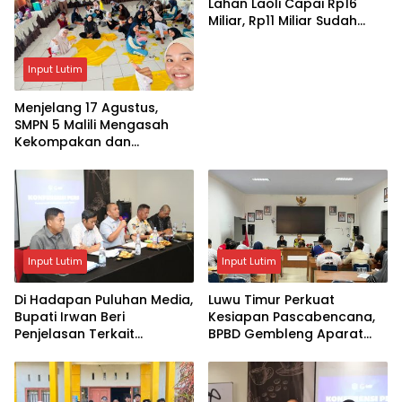
Lahan Laoli Capai Rp16
Miliar, Rp11 Miliar Sudah
Diterima 83 Warga
Input Lutim
Menjelang 17 Agustus,
SMPN 5 Malili Mengasah
Kekompakan dan
Kreativitas Siswa
Input Lutim
Input Lutim
Di Hadapan Puluhan Media,
Luwu Timur Perkuat
Bupati Irwan Beri
Kesiapan Pascabencana,
Penjelasan Terkait
BPBD Gembleng Aparat
Pengosongan Lahan Laoli
Lewat Bimtek Tiga Hari