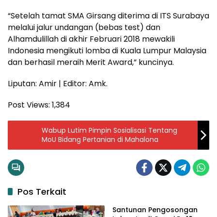
“Setelah tamat SMA Girsang diterima di ITS Surabaya
melalui jalur undangan (bebas test) dan
Alhamdulillah di akhir Februari 2018 mewakili
Indonesia mengikuti lomba di Kuala Lumpur Malaysia
dan berhasil meraih Merit Award,” kuncinya.
Liputan: Amir | Editor: Amk.
Post Views:
1,384
Wabup Lutim Pimpin Sosialisasi Tentang
MoU Bidang Pertanian di Mahalona
Pos Terkait
Santunan Pengosongan