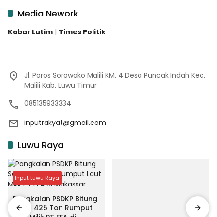
Media Nework
Kabar Lutim
|
Times Politik
Jl. Poros Sorowako Malili KM. 4 Desa Puncak Indah Kec.
Malili Kab. Luwu Timur
085135933334
inputrakyat@gmail.com
Luwu Raya
Input Luwu Raya
Pangkalan PSDKP Bitung
Segel 425 Ton Rumput