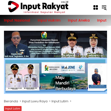
Langsung
ke
konten
Input Nasional
Input Hukrim
Input Aneka
Input P
Beranda
Input Luwu Raya
Input Lutim
Input Lutim