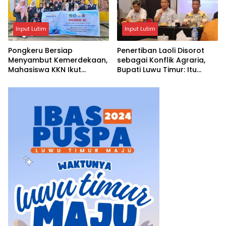
Input Lutim
Input Lutim
Pongkeru Bersiap
Penertiban Laoli Disorot
Menyambut Kemerdekaan,
sebagai Konflik Agraria,
Mahasiswa KKN Ikut
Bupati Luwu Timur: Itu
Menghidupkan Semangat
Keliru, Ini Penataan Aset
17 Agustus