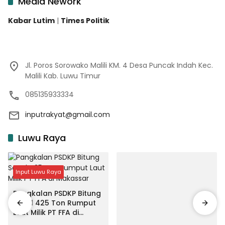
Media Nework
Kabar Lutim
|
Times Politik
Jl. Poros Sorowako Malili KM. 4 Desa Puncak Indah Kec.
Malili Kab. Luwu Timur
085135933334
inputrakyat@gmail.com
Luwu Raya
Input Luwu Raya
Pangkalan PSDKP Bitung
Segel 425 Ton Rumput
Laut Milik PT FFA di
Makassar