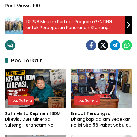
Post Views:
190
DPPKB Majene Perkuat Program GENTING
untuk Percepatan Penurunan Stunting
Pos Terkait
Input Sulteng
Input Sulteng
Safri Minta Kepmen ESDM
Empat Tersangka
Direvisi, DBH Minerba
Ditangkap dalam Sepekan,
Sulteng Terancam Nol
Polisi Sita 56 Paket Sabu di
Morowali Utara