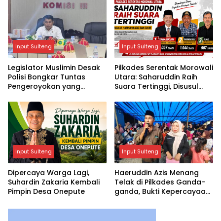
Input Sulteng
Input Sulteng
Legislator Muslimin Desak
Pilkades Serentak Morowali
Polisi Bongkar Tuntas
Utara: Saharuddin Raih
Pengeroyokan yang
Suara Tertinggi, Disusul
Tewaskan Warga Sinjai
Haerudin Aziz dan Suaib
Input Sulteng
Input Sulteng
Dipercaya Warga Lagi,
Haeruddin Azis Menang
Suhardin Zakaria Kembali
Telak di Pilkades Ganda-
Pimpin Desa Onepute
ganda, Bukti Kepercayaan
Warga Tak Tergoyahkan