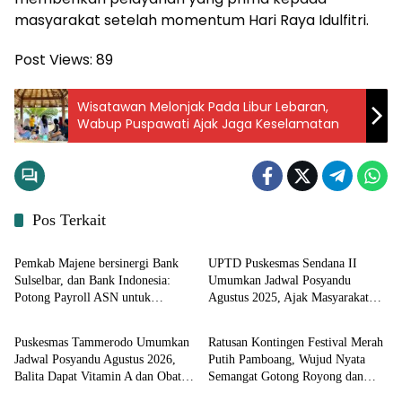
masyarakat setelah momentum Hari Raya Idulfitri.
Post Views:
89
Wisatawan Melonjak Pada Libur Lebaran,
Wabup Puspawati Ajak Jaga Keselamatan
Pos Terkait
Input Sulbar
Input Sulbar
Pemkab Majene bersinergi Bank
UPTD Puskesmas Sendana II
Sulselbar, dan Bank Indonesia:
Umumkan Jadwal Posyandu
Potong Payroll ASN untuk
Agustus 2025, Ajak Masyarakat
Input Sulbar
Input Sulbar
Retribusi Sampah Melalui Sistem
Manfaatkan Bulan Vitamin A
Digital
Puskesmas Tammerodo Umumkan
Ratusan Kontingen Festival Merah
Jadwal Posyandu Agustus 2026,
Putih Pamboang, Wujud Nyata
Balita Dapat Vitamin A dan Obat
Semangat Gotong Royong dan
Input Sulbar
Input Sulbar
Cacing Gratis
Cinta Tanah Air