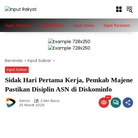
Langsung
ke
konten
Input Nasional
Input Hukrim
Input Aneka
Input Parlemen
Beranda
Input Sulbar
Input Sulbar
Sidak Hari Pertama Kerja, Pemkab Majene
Pastikan Disiplin ASN di Diskominfo
89
Admin
2 Min Baca
25 Maret 2026