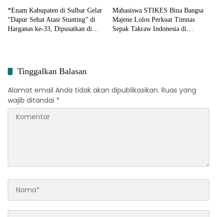
*Enam Kabupaten di Sulbar Gelar
Mahasiswa STIKES Bina Bangsa
“Dapur Sehat Atasi Stunting” di
Majene Lolos Perkuat Timnas
Harganas ke-33, Dipusatkan di
Sepak Takraw Indonesia di
Pendopo Rujab Bupati Majene*
Kejuaraan Dunia King’s Cup 2026
Thailand
Tinggalkan Balasan
Alamat email Anda tidak akan dipublikasikan.
Ruas yang
wajib ditandai
*