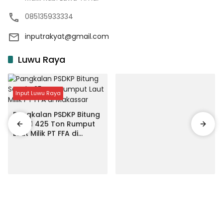
085135933334
inputrakyat@gmail.com
Luwu Raya
Input Luwu Raya
Pangkalan PSDKP Bitung
Segel 425 Ton Rumput
Laut Milik PT FFA di
Makassar