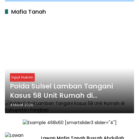
Mafia Tanah
Input Hukrim
Polda Sulsel Lamban Tangani
Kasus 58 Unit Rumah di
Kabupaten Pangkep
4 Maret 2026
[smartslider3 slider="4"]
Lawan Mafia Tanah Busrah Abdullah