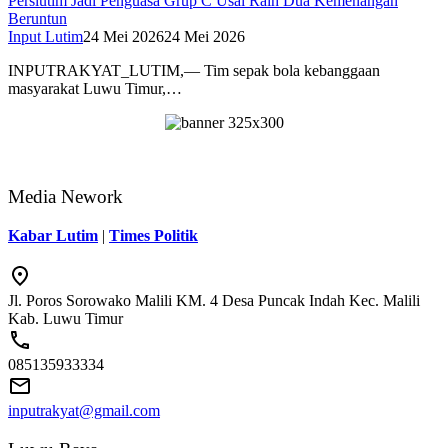
Perslutim Jadi Penguasa Grup C Usai Raih Dua Kemenangan
Beruntun
Input Lutim
24 Mei 2026
24 Mei 2026
INPUTRAKYAT_LUTIM,— Tim sepak bola kebanggaan
masyarakat Luwu Timur,…
Media Nework
Kabar Lutim
|
Times Politik
Jl. Poros Sorowako Malili KM. 4 Desa Puncak Indah Kec. Malili
Kab. Luwu Timur
085135933334
inputrakyat@gmail.com