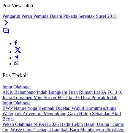
Post Views:
466
Pengaruh Peran Pemuda Dalam Pilkada Serentak Susel 2018
Pos Terkait
Input Olahraga
AKK Balambano Indah Bungkam Tuan Rumah LOSA FC 3-0,
Juara Turnamen Mini Soccer HUT ke-33 Desa Puncak Indah
Input Olahraga
BWP Nature Yoga Kembali Digelar, Wujud KomitmenBugis
Waterpark Adventure Mendukung Gaya Hidup Sehat dan Aktif
Berita
Pekan Olahraga NIPAH 2026 Hadir Lebih Besar, Usung “Game
On, Waste Gone” sebagai Langkah Baru Membangun Ekosistem