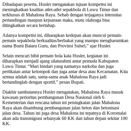
Dihadapan peserta, Husler mengatakan tujuan kompetisi ini
meningkatkan kualitas atlet-atlet sepakbola di Luwu Timur dan
terkhusus di Mahalona Raya. Sebab dengan terjaganya intensitas
pertandingan maupun kejuaraan maka, mutu olahraga bisa
ditingkatkan secara bertahap.
Adanya kompetisi ini, diharapkan kedepan akan muncul pemain-
pemain sepakbola berkualitas/berbakat yang mampu mengharumkan
nama Bumi Batara Guru, dan Provinsi Sulsel,” ujar Husler.
Selain mencari bibit pemain bola kata Husler, kegiatan ini
diharapkan menjadi ajang silaturahmi antar pemuda Kabupaten
Luwu Timur. “Mari hindari yang namanya narkoba dan juga
pertikaian antar kelompok dan juga antar desa atau Kecamatan. Kita
semua adalah satu, sama-sama anak Mahalona Raya jadi
bertandinglah dengan sportif,” pesan Bupati.
Diakhir sambutannya Husler mengatakan, Mahalona Raya masuk
kawasan perioritas pembangunan Desa Nasional oleh 6
Kementerian dan rencana tahun ini peningkatan jalan Mahalona
Raya akan disambung pembangunan jalan beton dan betonisasi
jalan desa. Tahun ini juga desa Mahalona ini tepatnya di Koromalai
akan ada transmigrasi sebanyak 60 KK dan tahun depan sekitar 100
KK.