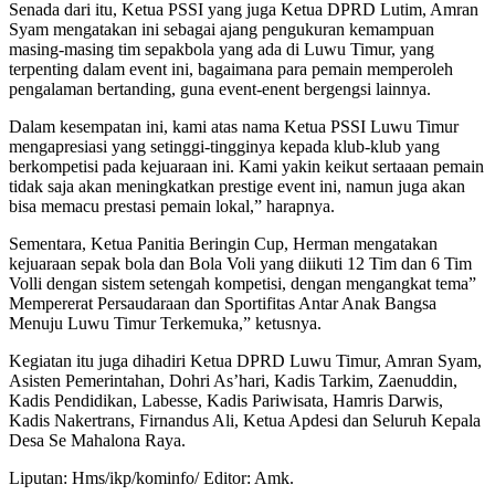
Senada dari itu, Ketua PSSI yang juga Ketua DPRD Lutim, Amran
Syam mengatakan ini sebagai ajang pengukuran kemampuan
masing-masing tim sepakbola yang ada di Luwu Timur, yang
terpenting dalam event ini, bagaimana para pemain memperoleh
pengalaman bertanding, guna event-enent bergengsi lainnya.
Dalam kesempatan ini, kami atas nama Ketua PSSI Luwu Timur
mengapresiasi yang setinggi-tingginya kepada klub-klub yang
berkompetisi pada kejuaraan ini. Kami yakin keikut sertaaan pemain
tidak saja akan meningkatkan prestige event ini, namun juga akan
bisa memacu prestasi pemain lokal,” harapnya.
Sementara, Ketua Panitia Beringin Cup, Herman mengatakan
kejuaraan sepak bola dan Bola Voli yang diikuti 12 Tim dan 6 Tim
Volli dengan sistem setengah kompetisi, dengan mengangkat tema”
Mempererat Persaudaraan dan Sportifitas Antar Anak Bangsa
Menuju Luwu Timur Terkemuka,” ketusnya.
Kegiatan itu juga dihadiri Ketua DPRD Luwu Timur, Amran Syam,
Asisten Pemerintahan, Dohri As’hari, Kadis Tarkim, Zaenuddin,
Kadis Pendidikan, Labesse, Kadis Pariwisata, Hamris Darwis,
Kadis Nakertrans, Firnandus Ali, Ketua Apdesi dan Seluruh Kepala
Desa Se Mahalona Raya.
Liputan: Hms/ikp/kominfo/ Editor: Amk.