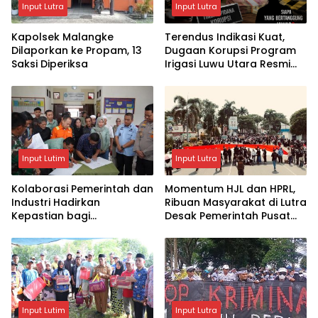
Input Lutra
Input Lutra
Kapolsek Malangke
Terendus Indikasi Kuat,
Dilaporkan ke Propam, 13
Dugaan Korupsi Program
Saksi Diperiksa
Irigasi Luwu Utara Resmi
Naik ke Penyidikan
Input Lutim
Input Lutra
Kolaborasi Pemerintah dan
Momentum HJL dan HPRL,
Industri Hadirkan
Ribuan Masyarakat di Lutra
Kepastian bagi
Desak Pemerintah Pusat
Masyarakat, PT Vale dan
Mekarkan Luwu Raya
Pemkab Luwu Timur
Sepakati Penyelesaian
Lahan Old Camp
Input Lutim
Input Lutra