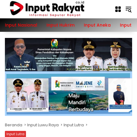
Langsung
ke
konten
Input Nasional
Input Hukrim
Input Aneka
Input P
Beranda
Input Luwu Raya
Input Lutra
Input Lutra