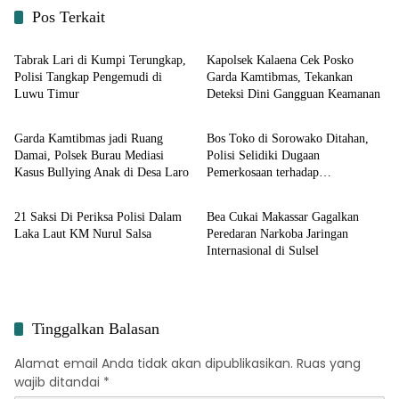
Pos Terkait
Input Hukrim
Input Hukrim
Tabrak Lari di Kumpi Terungkap,
Kapolsek Kalaena Cek Posko
Polisi Tangkap Pengemudi di
Garda Kamtibmas, Tekankan
Luwu Timur
Deteksi Dini Gangguan Keamanan
Input Hukrim
Input Hukrim
Garda Kamtibmas jadi Ruang
Bos Toko di Sorowako Ditahan,
Damai, Polsek Burau Mediasi
Polisi Selidiki Dugaan
Kasus Bullying Anak di Desa Laro
Pemerkosaan terhadap
Input Hukrim
Input Hukrim
Karyawannya
21 Saksi Di Periksa Polisi Dalam
Bea Cukai Makassar Gagalkan
Laka Laut KM Nurul Salsa
Peredaran Narkoba Jaringan
Internasional di Sulsel
Tinggalkan Balasan
Alamat email Anda tidak akan dipublikasikan.
Ruas yang
wajib ditandai
*