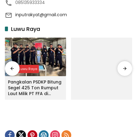
085135933334
inputrakyat@gmail.com
Luwu Raya
Input Luwu Raya
Pangkalan PSDKP Bitung
Segel 425 Ton Rumput
Laut Milik PT FFA di
Makassar