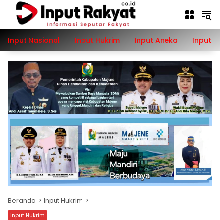
Langsung
ke
konten
Input Nasional
Input Hukrim
Input Aneka
Input P
Beranda
Input Hukrim
Input Hukrim