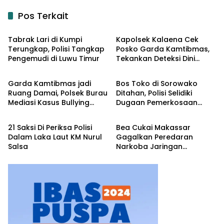
Pos Terkait
Input Hukrim
Input Hukrim
Tabrak Lari di Kumpi
Kapolsek Kalaena Cek
Terungkap, Polisi Tangkap
Posko Garda Kamtibmas,
Pengemudi di Luwu Timur
Tekankan Deteksi Dini
Input Hukrim
Input Hukrim
Gangguan Keamanan
Garda Kamtibmas jadi
Bos Toko di Sorowako
Ruang Damai, Polsek Burau
Ditahan, Polisi Selidiki
Mediasi Kasus Bullying
Dugaan Pemerkosaan
Input Hukrim
Input Hukrim
Anak di Desa Laro
terhadap Karyawannya
21 Saksi Di Periksa Polisi
Bea Cukai Makassar
Dalam Laka Laut KM Nurul
Gagalkan Peredaran
Salsa
Narkoba Jaringan
Internasional di Sulsel