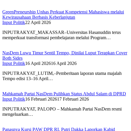
GreenPreneurship Unhas Perkuat Kompetensi Mahasiswa melalui
Kewirausahaan Berbasis Keberlanjutan
Input Politik
22 April 2026
INPUTRAKYAT_MAKASSAR–Universitas Hasanuddin terus
memperkuat transformasi pembelajaran melalui Program…
NasDem Luwu Timur Sentil Tempo, Dinilai Luput Terapkan Cover
Both Sides
Input Politik
16 April 2026
16 April 2026
INPUTRAKYAT_LUTIM,–Pemberitaan laporan utama majalah
Tempo edisi 13–16 April…
Mahkamah Partai NasDem Pulihkan Status Abdul Salam di DPRD
Input Politik
16 Februari 2026
17 Februari 2026
INPUTRAKYAT, PALOPO – Mahkamah Partai NasDem resmi
mengeluarkan…
Panasnya Kursi PAW DPR RI, Putri Dakka Laporkan Kabid