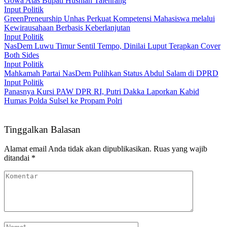
Gowa Atas Bupati Husniah Talenrang
Input Politik
GreenPreneurship Unhas Perkuat Kompetensi Mahasiswa melalui
Kewirausahaan Berbasis Keberlanjutan
Input Politik
NasDem Luwu Timur Sentil Tempo, Dinilai Luput Terapkan Cover
Both Sides
Input Politik
Mahkamah Partai NasDem Pulihkan Status Abdul Salam di DPRD
Input Politik
Panasnya Kursi PAW DPR RI, Putri Dakka Laporkan Kabid
Humas Polda Sulsel ke Propam Polri
Tinggalkan Balasan
Alamat email Anda tidak akan dipublikasikan.
Ruas yang wajib
ditandai
*