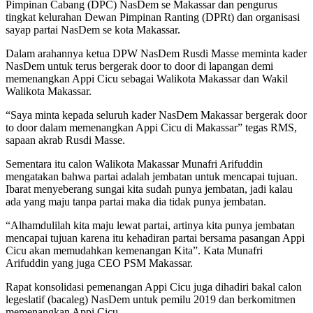
Pimpinan Cabang (DPC) NasDem se Makassar dan pengurus
tingkat kelurahan Dewan Pimpinan Ranting (DPRt) dan organisasi
sayap partai NasDem se kota Makassar.
Dalam arahannya ketua DPW NasDem Rusdi Masse meminta kader
NasDem untuk terus bergerak door to door di lapangan demi
memenangkan Appi Cicu sebagai Walikota Makassar dan Wakil
Walikota Makassar.
“Saya minta kepada seluruh kader NasDem Makassar bergerak door
to door dalam memenangkan Appi Cicu di Makassar” tegas RMS,
sapaan akrab Rusdi Masse.
Sementara itu calon Walikota Makassar Munafri Arifuddin
mengatakan bahwa partai adalah jembatan untuk mencapai tujuan.
Ibarat menyeberang sungai kita sudah punya jembatan, jadi kalau
ada yang maju tanpa partai maka dia tidak punya jembatan.
“Alhamdulilah kita maju lewat partai, artinya kita punya jembatan
mencapai tujuan karena itu kehadiran partai bersama pasangan Appi
Cicu akan memudahkan kemenangan Kita”. Kata Munafri
Arifuddin yang juga CEO PSM Makassar.
Rapat konsolidasi pemenangan Appi Cicu juga dihadiri bakal calon
legeslatif (bacaleg) NasDem untuk pemilu 2019 dan berkomitmen
memenangkan Appi Cicu.