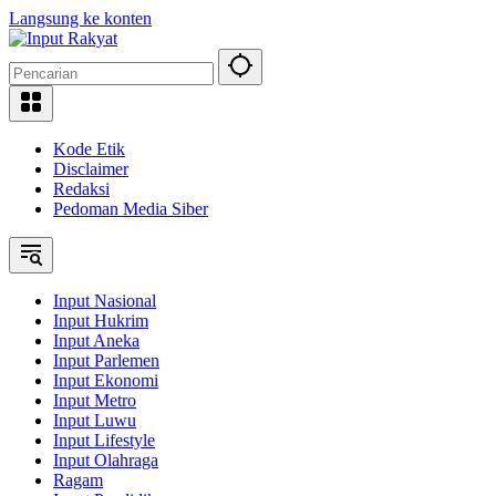
Langsung ke konten
Kode Etik
Disclaimer
Redaksi
Pedoman Media Siber
Input Nasional
Input Hukrim
Input Aneka
Input Parlemen
Input Ekonomi
Input Metro
Input Luwu
Input Lifestyle
Input Olahraga
Ragam