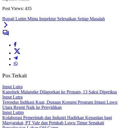
Post Views:
435
Bupati Lutim Minta Inspektur Selesaikan Setiap Masalah
Pos Terkait
Input Lutra
Kapolsek Malangke Dilaporkan ke Propam, 13 Saksi Diperiksa
Input Lutra
Terendus Indikasi Kuat, Dugaan Korupsi Program Irigasi Luwu
Utara Resmi Naik ke Penyidikan
Input Lutim
Kolaborasi Pemerintah dan Industri Hadirkan Kepastian bagi
Masyarakat, PT Vale dan Pemkab Luwu Timur Sepakati
Penyelesaian Lahan Old Camp