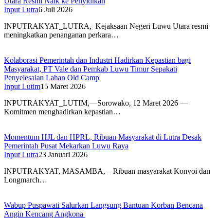
Utara Resmi Naik ke Penyidikan
Input Lutra
6 Juli 2026
INPUTRAKYAT_LUTRA,–Kejaksaan Negeri Luwu Utara resmi
meningkatkan penanganan perkara…
Kolaborasi Pemerintah dan Industri Hadirkan Kepastian bagi
Masyarakat, PT Vale dan Pemkab Luwu Timur Sepakati
Penyelesaian Lahan Old Camp
Input Lutim
15 Maret 2026
INPUTRAKYAT_LUTIM,—Sorowako, 12 Maret 2026 —
Komitmen menghadirkan kepastian…
Momentum HJL dan HPRL, Ribuan Masyarakat di Lutra Desak
Pemerintah Pusat Mekarkan Luwu Raya
Input Lutra
23 Januari 2026
INPUTRAKYAT, MASAMBA, – Ribuan masyarakat Konvoi dan
Longmarch…
Wabup Puspawati Salurkan Langsung Bantuan Korban Bencana
Angin Kencang Angkona ‎