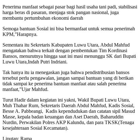
Penerima manfaat sebagai pasar bagi hasil usaha tani padi, stabilisasi
harga beras di pasaran, menjaga stok pangan nasional, juga
membantu pertumbuhan ekonomi daerah
Semoga bantuan Sosial ini bisa bermanfaat untuk semua penerimah
KPM,”Harapnya.
Sementara itu Sekretaris Kabupaten Luwu Utara, Abdul Mahfud
mengatakan bahwa terkait dengan pembentukan Tim Kordinasi
Bansos, menurutnya hingga saat ini masi menunggu SK dari Bupati
Luwu Utara,Indah Putri Indriani.
Tak hanya itu ia menegaskan juga bahwa pendistribusian bansos
tersebut perlu pengawalan, jangan sampai bantuan yang di berikan
tidak sampai ke penerima bantuan manfaat atau salah penerima
manfaat,”Ujar Mahfud.
Turut Hadir dalam kegiatan ini yakni, Wakil Bupati Luwu Utara,
Muh Thahar Rum, Sekretaris Daerah Abdul Mahfud, Kadis Sosial,
Besse A. Pabbeangi, Kadis kependudukan dan catatan sipil Masud
Masse, kepala badan keuangan dan Aset Daerah, Baharuddin
Nurdin, Perwakilan Polres AKP Kalundu, dan para TKSK(Tenaga
kesejahteraan Sosial Kecamatan).
Liputan: Rama