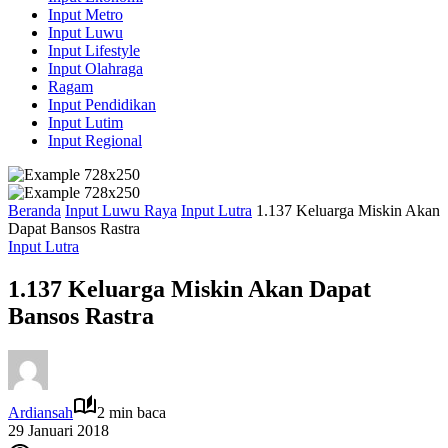
Input Metro
Input Luwu
Input Lifestyle
Input Olahraga
Ragam
Input Pendidikan
Input Lutim
Input Regional
Beranda
Input Luwu Raya
Input Lutra
1.137 Keluarga Miskin Akan
Dapat Bansos Rastra
Input Lutra
1.137 Keluarga Miskin Akan Dapat
Bansos Rastra
Ardiansah
2 min baca
29 Januari 2018