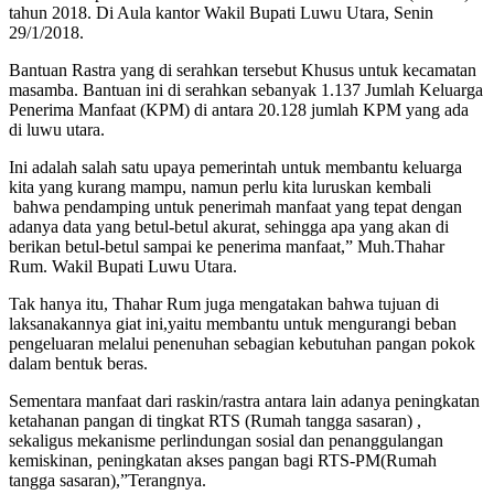
tahun 2018. Di Aula kantor Wakil Bupati Luwu Utara, Senin
29/1/2018.
Bantuan Rastra yang di serahkan tersebut Khusus untuk kecamatan
masamba. Bantuan ini di serahkan sebanyak 1.137 Jumlah Keluarga
Penerima Manfaat (KPM) di antara 20.128 jumlah KPM yang ada
di luwu utara.
Ini adalah salah satu upaya pemerintah untuk membantu keluarga
kita yang kurang mampu, namun perlu kita luruskan kembali
bahwa pendamping untuk penerimah manfaat yang tepat dengan
adanya data yang betul-betul akurat, sehingga apa yang akan di
berikan betul-betul sampai ke penerima manfaat,” Muh.Thahar
Rum. Wakil Bupati Luwu Utara.
Tak hanya itu, Thahar Rum juga mengatakan bahwa tujuan di
laksanakannya giat ini,yaitu membantu untuk mengurangi beban
pengeluaran melalui penenuhan sebagian kebutuhan pangan pokok
dalam bentuk beras.
Sementara manfaat dari raskin/rastra antara lain adanya peningkatan
ketahanan pangan di tingkat RTS (Rumah tangga sasaran) ,
sekaligus mekanisme perlindungan sosial dan penanggulangan
kemiskinan, peningkatan akses pangan bagi RTS-PM(Rumah
tangga sasaran),”Terangnya.