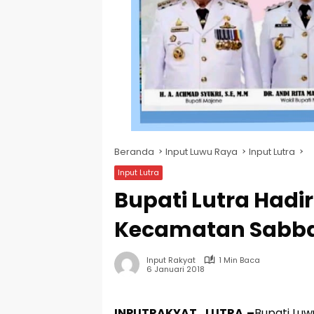
Beranda
Input Luwu Raya
Input Lutra
Input Lutra
Bupati Lutra Hadi
Kecamatan Sabba
Input Rakyat
1 Min Baca
6 Januari 2018
INPUTRAKYAT_LUTRA,–
Bupati Luw