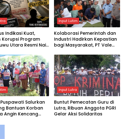
utra
Input Lutim
s Indikasi Kuat,
Kolaborasi Pemerintah dan
 Korupsi Program
Industri Hadirkan Kepastian
 Luwu Utara Resmi Naik
bagi Masyarakat, PT Vale
idikan
dan Pemkab Luwu Timur
Sepakati Penyelesaian Lahan
Old Camp
utim
Input Lutra
Puspawati Salurkan
Buntut Pemecatan Guru di
ng Bantuan Korban
Lutra, Ribuan Anggota PGRI
a Angin Kencang
Gelar Aksi Solidaritas
 ‎