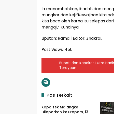
Ia menambahkan, ibadah dan mengaj
mungkar dan keji.”Kewajiban kita
kita baca oleh karna itu selepas dar
mengaji,” Kuncinya.
Liputan: Rama | Editor: Zhakral.
Post Views:
456
Bupati dan Kapolres Lutra Had
Torayaan
Pos Terkait
Input Lutra
Kapolsek Malangke
Dilaporkan ke Propam, 13