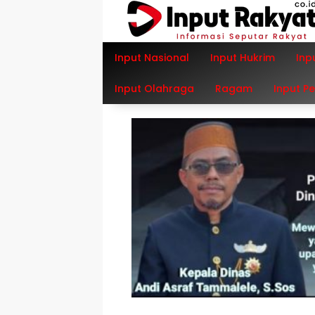
Langsung
ke
konten
Input Nasional
Input Hukrim
Inp
Input Olahraga
Ragam
Input P