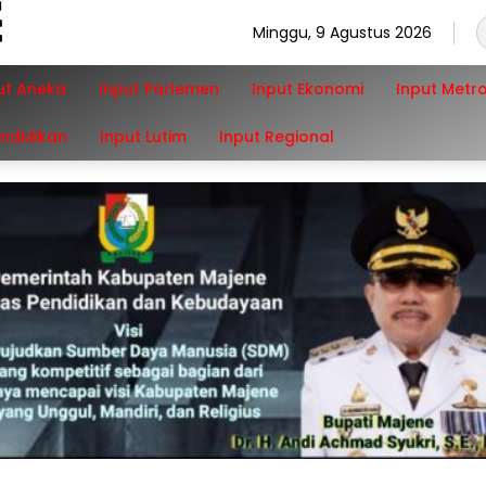
Minggu, 9 Agustus 2026
ut Aneka
Input Parlemen
Input Ekonomi
Input Metr
endidikan
Input Lutim
Input Regional