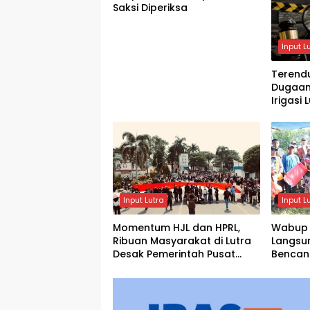
Saksi Diperiksa
Input L
Terendu
Dugaan
Irigasi
ke Peny
Input Lutra
Input L
Momentum HJL dan HPRL,
Wabup 
Ribuan Masyarakat di Lutra
Langsu
Desak Pemerintah Pusat
Bencan
Mekarkan Luwu Raya
Angkona