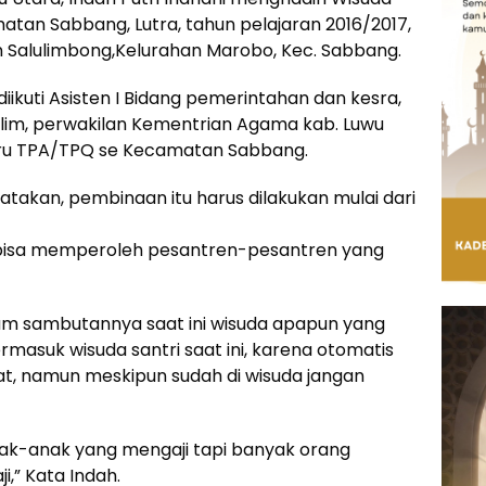
atan Sabbang, Lutra, tahun pelajaran 2016/2017,
an Salulimbong,Kelurahan Marobo, Kec. Sabbang.
 diikuti Asisten I Bidang pemerintahan dan kesra,
Alim, perwakilan Kementrian Agama kab. Luwu
Guru TPA/TPQ se Kecamatan Sabbang.
atakan, pembinaan itu harus dilakukan mulai dari
bisa memperoleh pesantren-pesantren yang
alam sambutannya saat ini wisuda apapun yang
masuk wisuda santri saat ini, karena otomatis
mat, namun meskipun sudah di wisuda jangan
nak-anak yang mengaji tapi banyak orang
i,” Kata Indah.