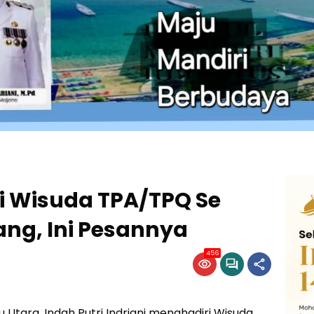
ri Wisuda TPA/TPQ Se
ng, Ini Pesannya
456
u Utara, Indah Putri Indriani menghadiri Wisuda