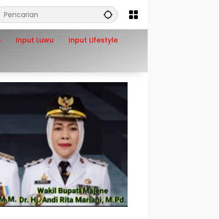
o
Input Luwu
Input Lifestyle