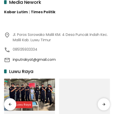
Media Nework
Kabar Lutim
|
Times Politik
Jl. Poros Sorowako Malili KM. 4 Desa Puncak Indah Kec.
Malili Kab. Luwu Timur
085135933334
inputrakyat@gmail.com
Luwu Raya
Input Luwu Raya