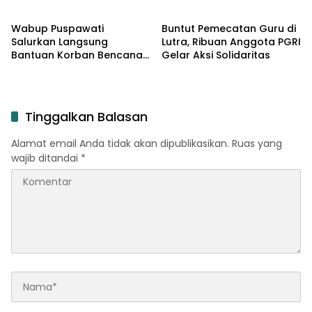
Masyarakat, PT Vale dan
Mekarkan Luwu Raya
Pemkab Luwu Timur
Wabup Puspawati
Buntut Pemecatan Guru di
Sepakati Penyelesaian
Salurkan Langsung
Lutra, Ribuan Anggota PGRI
Lahan Old Camp
Bantuan Korban Bencana
Gelar Aksi Solidaritas
Angin Kencang Angkona ‎
Tinggalkan Balasan
Alamat email Anda tidak akan dipublikasikan.
Ruas yang
wajib ditandai
*