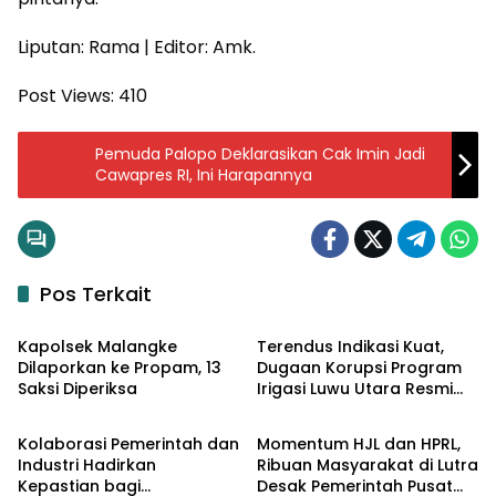
Liputan: Rama | Editor: Amk.
Post Views:
410
Pemuda Palopo Deklarasikan Cak Imin Jadi
Cawapres RI, Ini Harapannya
Pos Terkait
Input Lutra
Input Lutra
Kapolsek Malangke
Terendus Indikasi Kuat,
Dilaporkan ke Propam, 13
Dugaan Korupsi Program
Saksi Diperiksa
Irigasi Luwu Utara Resmi
Input Lutim
Input Lutra
Naik ke Penyidikan
Kolaborasi Pemerintah dan
Momentum HJL dan HPRL,
Industri Hadirkan
Ribuan Masyarakat di Lutra
Kepastian bagi
Desak Pemerintah Pusat
Input Lutim
Input Lutra