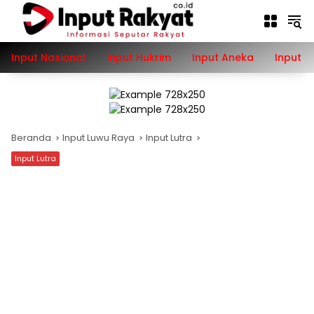
Langsung
ke
konten
Input Nasional
Input Hukrim
Input Aneka
Input P
Beranda
Input Luwu Raya
Input Lutra
Input Lutra