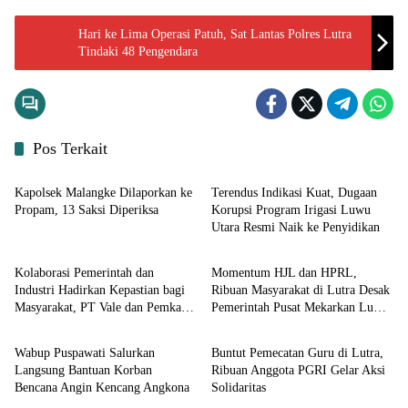
Hari ke Lima Operasi Patuh, Sat Lantas Polres Lutra
Tindaki 48 Pengendara
Pos Terkait
Input Lutra
Input Lutra
Kapolsek Malangke Dilaporkan ke
Terendus Indikasi Kuat, Dugaan
Propam, 13 Saksi Diperiksa
Korupsi Program Irigasi Luwu
Utara Resmi Naik ke Penyidikan
Input Lutim
Input Lutra
Kolaborasi Pemerintah dan
Momentum HJL dan HPRL,
Industri Hadirkan Kepastian bagi
Ribuan Masyarakat di Lutra Desak
Masyarakat, PT Vale dan Pemkab
Pemerintah Pusat Mekarkan Luwu
Input Lutim
Input Lutra
Luwu Timur Sepakati
Raya
Penyelesaian Lahan Old Camp
Wabup Puspawati Salurkan
Buntut Pemecatan Guru di Lutra,
Langsung Bantuan Korban
Ribuan Anggota PGRI Gelar Aksi
Bencana Angin Kencang Angkona ‎
Solidaritas