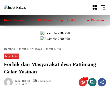
Langsung
ke
konten
Input Nasional
Input Hukrim
Input Aneka
Input Parlemen
Beranda
Input Luwu Raya
Input Lutra
Input Lutra
Forbik dan Masyarakat desa Pattimang
Gelar Yasinan
637
Input Rakyat
1 Min Baca
30 April 2018