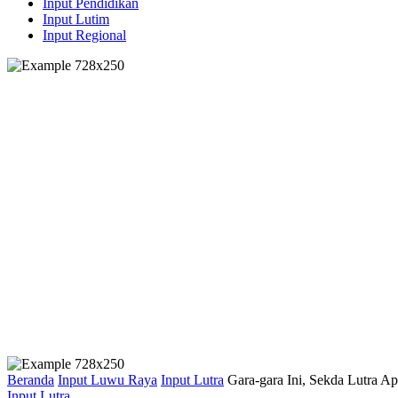
Input Pendidikan
Input Lutim
Input Regional
Beranda
Input Luwu Raya
Input Lutra
Gara-gara Ini, Sekda Lutra A
Input Lutra