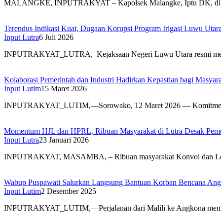
MALANGKE, INPUTRAKYAT – Kapolsek Malangke, Iptu DK, di
Terendus Indikasi Kuat, Dugaan Korupsi Program Irigasi Luwu Utar
Input Lutra
6 Juli 2026
INPUTRAKYAT_LUTRA,–Kejaksaan Negeri Luwu Utara resmi men
Kolaborasi Pemerintah dan Industri Hadirkan Kepastian bagi Masy
Input Lutim
15 Maret 2026
INPUTRAKYAT_LUTIM,—Sorowako, 12 Maret 2026 — Komitmen 
Momentum HJL dan HPRL, Ribuan Masyarakat di Lutra Desak Peme
Input Lutra
23 Januari 2026
INPUTRAKYAT, MASAMBA, – Ribuan masyarakat Konvoi dan 
Wabup Puspawati Salurkan Langsung Bantuan Korban Bencana Ang
Input Lutim
2 Desember 2025
INPUTRAKYAT_LUTIM,—Perjalanan dari Malili ke Angkona mem