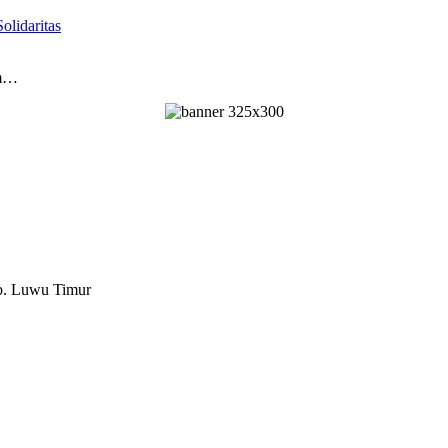
olidaritas
am…
ab. Luwu Timur