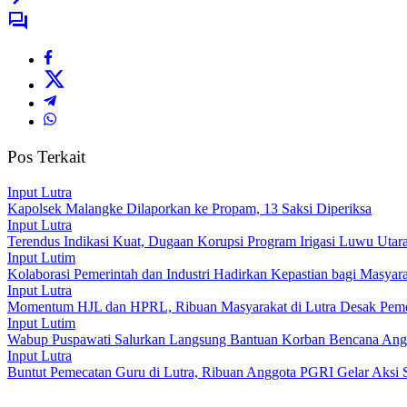
Pos Terkait
Input Lutra
Kapolsek Malangke Dilaporkan ke Propam, 13 Saksi Diperiksa
Input Lutra
Terendus Indikasi Kuat, Dugaan Korupsi Program Irigasi Luwu Utar
Input Lutim
Kolaborasi Pemerintah dan Industri Hadirkan Kepastian bagi Masy
Input Lutra
Momentum HJL dan HPRL, Ribuan Masyarakat di Lutra Desak Peme
Input Lutim
Wabup Puspawati Salurkan Langsung Bantuan Korban Bencana Ang
Input Lutra
Buntut Pemecatan Guru di Lutra, Ribuan Anggota PGRI Gelar Aksi S