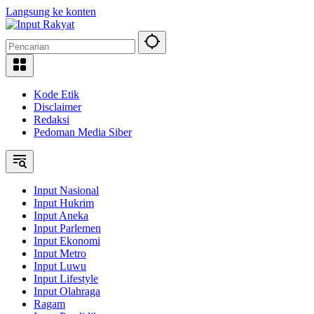
Langsung ke konten
Kode Etik
Disclaimer
Redaksi
Pedoman Media Siber
Input Nasional
Input Hukrim
Input Aneka
Input Parlemen
Input Ekonomi
Input Metro
Input Luwu
Input Lifestyle
Input Olahraga
Ragam