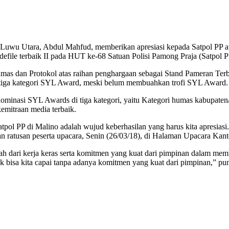
 Luwu Utara, Abdul Mahfud, memberikan apresiasi kepada Satpol PP at
 defile terbaik II pada HUT ke-68 Satuan Polisi Pamong Praja (Satpo
as dan Protokol atas raihan penghargaan sebagai Stand Pameran Terba
i tiga kategori SYL Award, meski belum membuahkan trofi SYL Award.
minasi SYL Awards di tiga kategori, yaitu Kategori humas kabupaten/k
emitraan media terbaik.
pol PP di Malino adalah wujud keberhasilan yang harus kita apresiasi
an ratusan peserta upacara, Senin (26/03/18), di Halaman Upacara Kant
h dari kerja keras serta komitmen yang kuat dari pimpinan dalam me
tak bisa kita capai tanpa adanya komitmen yang kuat dari pimpinan,” p