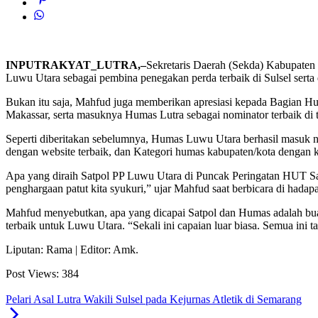
INPUTRAKYAT_LUTRA,–
Sekretaris Daerah (Sekda) Kabupaten
Luwu Utara sebagai pembina penegakan perda terbaik di Sulsel serta
Bukan itu saja, Mahfud juga memberikan apresiasi kepada Bagian Hum
Makassar, serta masuknya Humas Lutra sebagai nominator terbaik d
Seperti diberitakan sebelumnya, Humas Luwu Utara berhasil masuk no
dengan website terbaik, dan Kategori humas kabupaten/kota dengan k
Apa yang diraih Satpol PP Luwu Utara di Puncak Peringatan HUT Sat
penghargaan patut kita syukuri,” ujar Mahfud saat berbicara di hadap
Mahfud menyebutkan, apa yang dicapai Satpol dan Humas adalah bua
terbaik untuk Luwu Utara. “Sekali ini capaian luar biasa. Semua ini 
Liputan: Rama | Editor: Amk.
Post Views:
384
Pelari Asal Lutra Wakili Sulsel pada Kejurnas Atletik di Semarang