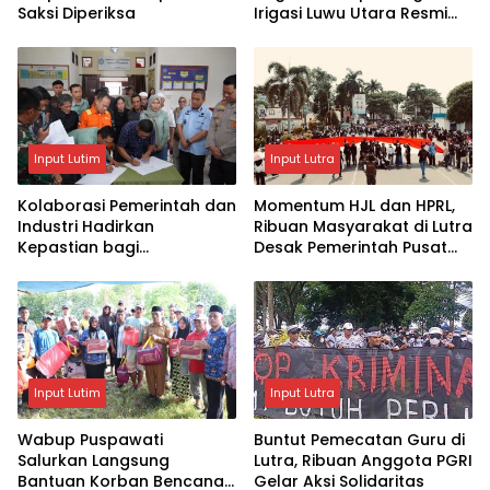
Saksi Diperiksa
Irigasi Luwu Utara Resmi
Naik ke Penyidikan
Input Lutim
Input Lutra
Kolaborasi Pemerintah dan
Momentum HJL dan HPRL,
Industri Hadirkan
Ribuan Masyarakat di Lutra
Kepastian bagi
Desak Pemerintah Pusat
Masyarakat, PT Vale dan
Mekarkan Luwu Raya
Pemkab Luwu Timur
Sepakati Penyelesaian
Lahan Old Camp
Input Lutim
Input Lutra
Wabup Puspawati
Buntut Pemecatan Guru di
Salurkan Langsung
Lutra, Ribuan Anggota PGRI
Bantuan Korban Bencana
Gelar Aksi Solidaritas