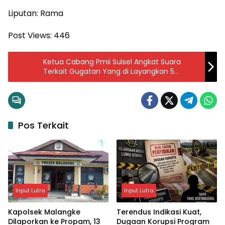
Liputan: Rama
Post Views:
446
Ketua Cabang Pmii Sulsel Angkat Suara
Terkait Gugatan Yang di Layangkan 5
Cabang ke PN Makassar
Pos Terkait
Input Lutra
Input Lutra
Kapolsek Malangke
Terendus Indikasi Kuat,
Dilaporkan ke Propam, 13
Dugaan Korupsi Program