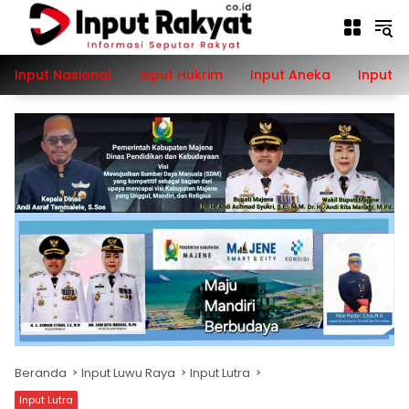
Langsung
ke
konten
Input Nasional
Input Hukrim
Input Aneka
Input P
Beranda
Input Luwu Raya
Input Lutra
Input Lutra