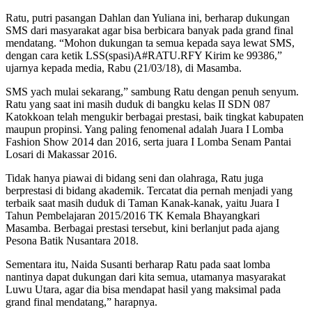
Ratu, putri pasangan Dahlan dan Yuliana ini, berharap dukungan
SMS dari masyarakat agar bisa berbicara banyak pada grand final
mendatang. “Mohon dukungan ta semua kepada saya lewat SMS,
dengan cara ketik LSS(spasi)A#RATU.RFY Kirim ke 99386,”
ujarnya kepada media, Rabu (21/03/18), di Masamba.
SMS yach mulai sekarang,” sambung Ratu dengan penuh senyum.
Ratu yang saat ini masih duduk di bangku kelas II SDN 087
Katokkoan telah mengukir berbagai prestasi, baik tingkat kabupaten
maupun propinsi. Yang paling fenomenal adalah Juara I Lomba
Fashion Show 2014 dan 2016, serta juara I Lomba Senam Pantai
Losari di Makassar 2016.
Tidak hanya piawai di bidang seni dan olahraga, Ratu juga
berprestasi di bidang akademik. Tercatat dia pernah menjadi yang
terbaik saat masih duduk di Taman Kanak-kanak, yaitu Juara I
Tahun Pembelajaran 2015/2016 TK Kemala Bhayangkari
Masamba. Berbagai prestasi tersebut, kini berlanjut pada ajang
Pesona Batik Nusantara 2018.
Sementara itu, Naida Susanti berharap Ratu pada saat lomba
nantinya dapat dukungan dari kita semua, utamanya masyarakat
Luwu Utara, agar dia bisa mendapat hasil yang maksimal pada
grand final mendatang,” harapnya.