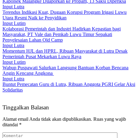
Kapolsek Malangke Dilaporkan ke Propam, 13 Saksi Diperiksa
Input Lutra
Terendus Indikasi Kuat, Dugaan Korupsi Program Irigasi Luwu
Utara Resmi Naik ke Penyidikan
Input Lutim
Kolaborasi Pemerintah dan Industri Hadirkan Kepastian bagi
Masyarakat, PT Vale dan Pemkab Luwu Timur Sepakati
Penyelesaian Lahan Old Camp
Input Lutra
Momentum HJL dan HPRL, Ribuan Masyarakat di Lutra Desak
Pemerintah Pusat Mekarkan Luwu Raya
Input Lutim
Wabup Puspawati Salurkan Langsung Bantuan Korban Bencana
Angin Kencang Angkona ‎
Input Lutra
Buntut Pemecatan Guru di Lutra, Ribuan Anggota PGRI Gelar Aksi
Solidaritas
Tinggalkan Balasan
Alamat email Anda tidak akan dipublikasikan.
Ruas yang wajib
ditandai
*