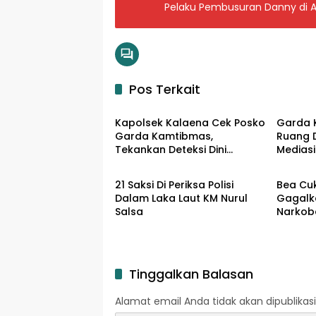
Pelaku Pembusuran Danny di 
Pos Terkait
Input Hukrim
Input 
Kapolsek Kalaena Cek Posko
Garda 
Garda Kamtibmas,
Ruang 
Tekankan Deteksi Dini
Mediasi
Input Hukrim
Input 
Gangguan Keamanan
di Desa
21 Saksi Di Periksa Polisi
Bea Cu
Dalam Laka Laut KM Nurul
Gagalk
Salsa
Narkob
Internas
Tinggalkan Balasan
Alamat email Anda tidak akan dipublikasi