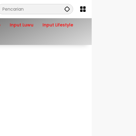
o
Input Luwu
Input Lifestyle