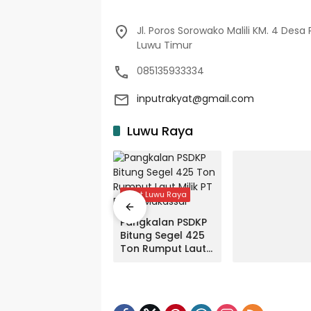
Jl. Poros Sorowako Malili KM. 4 Desa 
Luwu Timur
085135933334
inputrakyat@gmail.com
Luwu Raya
Input Luwu Raya
Pangkalan PSDKP
Bitung Segel 425
Ton Rumput Laut
Milik PT FFA di
Makassar