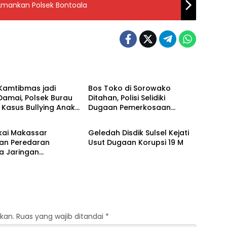
Amankan Polsek Bontoala
Hukrim
Input Hukrim
Kamtibmas jadi
Bos Toko di Sorowako
Damai, Polsek Burau
Ditahan, Polisi Selidiki
 Kasus Bullying Anak
Dugaan Pemerkosaan
Hukrim
Input Hukrim
 Laro
terhadap Karyawannya
kai Makassar
Geledah Disdik Sulsel Kejati
an Peredaran
Usut Dugaan Korupsi 19 M
a Jaringan
ional di Sulsel
kan.
Ruas yang wajib ditandai
*