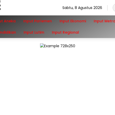
Sabtu, 8 Agustus 2026
ut Aneka
Input Parlemen
Input Ekonomi
Input Metr
endidikan
Input Lutim
Input Regional