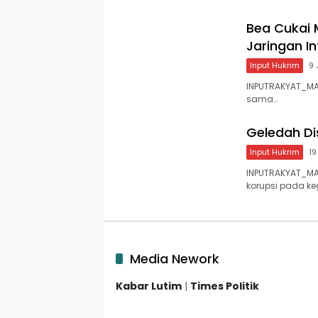
Bea Cukai
Jaringan In
Input Hukrim
9 
INPUTRAKYAT_MAK
sama…
Geledah Dis
Input Hukrim
19
INPUTRAKYAT_M
korupsi pada ke
Media Nework
Kabar Lutim
|
Times Politik