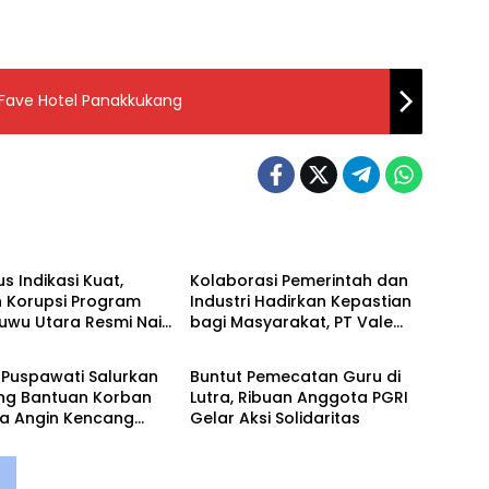
 Fave Hotel Panakkukang
utra
Input Lutim
s Indikasi Kuat,
Kolaborasi Pemerintah dan
 Korupsi Program
Industri Hadirkan Kepastian
 Luwu Utara Resmi Naik
bagi Masyarakat, PT Vale
utim
Input Lutra
idikan
dan Pemkab Luwu Timur
Sepakati Penyelesaian Lahan
Puspawati Salurkan
Buntut Pemecatan Guru di
Old Camp
ng Bantuan Korban
Lutra, Ribuan Anggota PGRI
a Angin Kencang
Gelar Aksi Solidaritas
 ‎