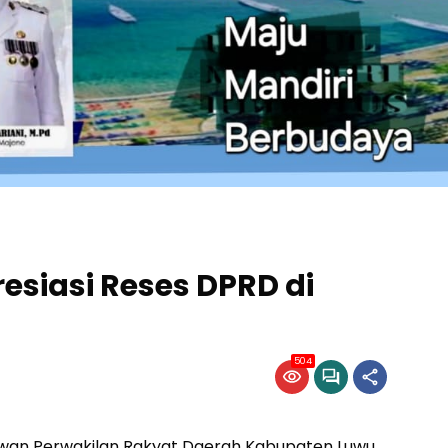
siasi Reses DPRD di
504
ewan Perwakilan Rakyat Daerah Kabupaten Luwu