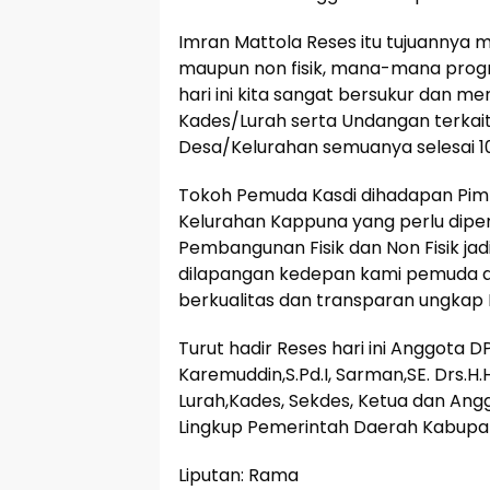
Imran Mattola Reses itu tujuannya 
maupun non fisik, mana-mana progr
hari ini kita sangat bersukur dan 
Kades/Lurah serta Undangan terkai
Desa/Kelurahan semuanya selesai 1
Tokoh Pemuda Kasdi dihadapan Pimp
Kelurahan Kappuna yang perlu dipe
Pembangunan Fisik dan Non Fisik jad
dilapangan kedepan kami pemuda 
berkualitas dan transparan ungkap 
Turut hadir Reses hari ini Anggota 
Karemuddin,S.Pd.I, Sarman,SE. Drs.H
Lurah,Kades, Sekdes, Ketua dan Ang
Lingkup Pemerintah Daerah Kabupat
Liputan: Rama