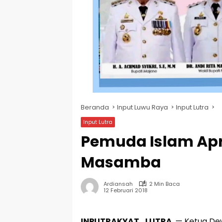
Beranda
Input Luwu Raya
Input Lutra
Input Lutra
Pemuda Islam Apre
Masamba
Ardiansah
2 Min Baca
12 Februari 2018
INPUTRAKYAT_LUTRA
, — Ketua D