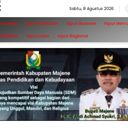
Sabtu, 8 Agustus 2026
ut Aneka
Input Parlemen
Input Ekonomi
Input Metr
endidikan
Input Lutim
Input Regional