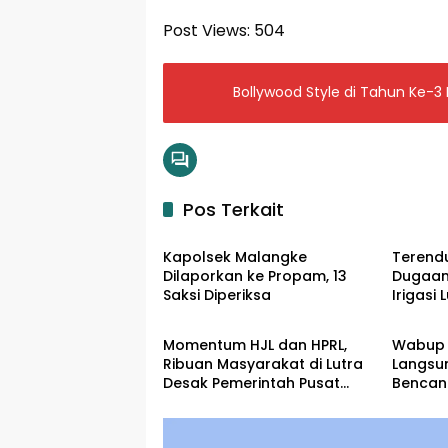
Post Views:
504
Bollywood Style di Tahun Ke-3
Pos Terkait
Input Lutra
Input L
Kapolsek Malangke
Terendu
Dilaporkan ke Propam, 13
Dugaan
Saksi Diperiksa
Irigasi
Input Lutra
Input L
ke Peny
Momentum HJL dan HPRL,
Wabup 
Ribuan Masyarakat di Lutra
Langsu
Desak Pemerintah Pusat
Bencan
Mekarkan Luwu Raya
Angkona