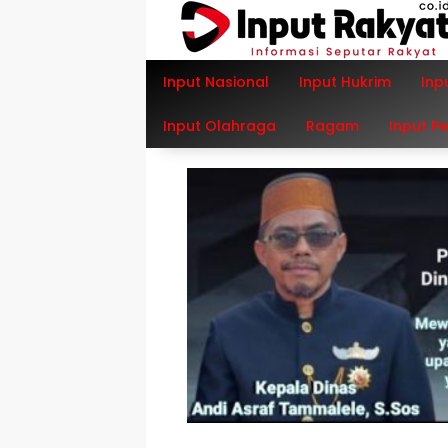
Langsung
ke
konten
Input Nasional
Input Hukrim
Inp
Input Olahraga
Ragam
Input P