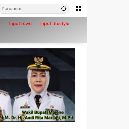
o
Input Luwu
Input Lifestyle