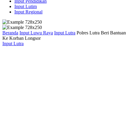
Input Pendidikan
Input Lutim
Input Regional
Beranda
Input Luwu Raya
Input Lutra
Polres Lutra Beri Bantuan
Ke Korban Longsor
Input Lutra