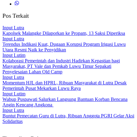
Pos Terkait
Input Lutra
Kapolsek Malangke Dilaporkan ke Propam, 13 Saksi Diperiksa
Input Lutra
Terendus Indikasi Kuat, Dugaan Korupsi Program Irigasi Luwu
Utara Resmi Naik ke Penyidikan
Input Lutim
Kolaborasi Pemerintah dan Industri Hadirkan Kepastian bagi
Masyarakat, PT Vale dan Pemkab Luwu Timur Sepakati
Penyelesaian Lahan Old Camp
Input Lutra
Momentum HJL dan HPRL, Ribuan Masyarakat di Lutra Desak
Pemerintah Pusat Mekarkan Luwu Raya
Input Lutim
Wabup Puspawati Salurkan Langsung Bantuan Korban Bencana
Angin Kencang Angkona ‎
Input Lutra
Buntut Pemecatan Guru di Lutra, Ribuan Anggota PGRI Gelar Aksi
Solidaritas