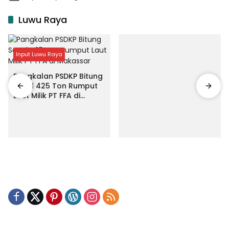
Luwu Raya
Input Luwu Raya
Pangkalan PSDKP Bitung
Segel 425 Ton Rumput
Laut Milik PT FFA di
Makassar