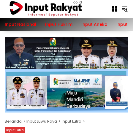
Langsung
ke
konten
Input Nasional
Input Hukrim
Input Aneka
Input P
Beranda
Input Luwu Raya
Input Lutra
Input Lutra