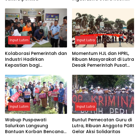
Naik ke Penyidikan
Input Lutim
Input Lutra
Kolaborasi Pemerintah dan
Momentum HJL dan HPRL,
Industri Hadirkan
Ribuan Masyarakat di Lutra
Kepastian bagi
Desak Pemerintah Pusat
Masyarakat, PT Vale dan
Mekarkan Luwu Raya
Pemkab Luwu Timur
Sepakati Penyelesaian
Lahan Old Camp
Input Lutim
Input Lutra
Wabup Puspawati
Buntut Pemecatan Guru di
Salurkan Langsung
Lutra, Ribuan Anggota PGRI
Bantuan Korban Bencana
Gelar Aksi Solidaritas
Angin Kencang Angkona ‎