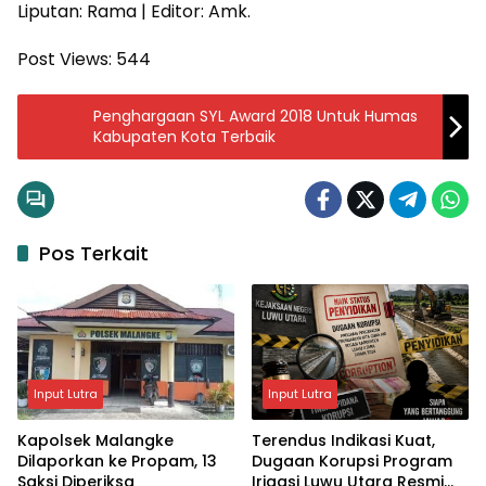
Liputan: Rama | Editor: Amk.
Post Views:
544
Penghargaan SYL Award 2018 Untuk Humas
Kabupaten Kota Terbaik
Pos Terkait
Input Lutra
Input Lutra
Kapolsek Malangke
Terendus Indikasi Kuat,
Dilaporkan ke Propam, 13
Dugaan Korupsi Program
Saksi Diperiksa
Irigasi Luwu Utara Resmi